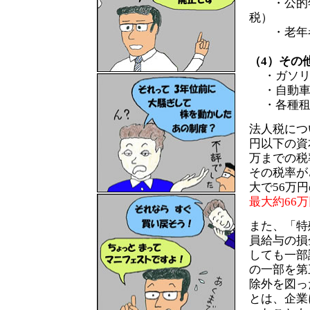
・公的年金
税）
・老年者
（4）その
・ガソリ
・自動車
・各種租
法人税につ
円以下の資
万までの税
その税率が
大で56万
最大約66
また、「特
員給与の損
しても一部
の一部を第
除外を図っ
とは、企業