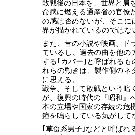
敗戦後の日本を、世界と肩
命感に燃える通産省の官僚
の感は否めないが、そこに
界が描かれているのではな
また、昔の小説や映画、ド
ているし、過去の曲を他の
する｢カバー｣と呼ばれる
れらの動きは、製作側のネ
に思える。
戦争、そして敗戦という暗
が、復興の時代の『昭和』
本の立場や国家の存続の危
鐘を鳴らしている気がして
｢草食系男子｣などと呼ばれ