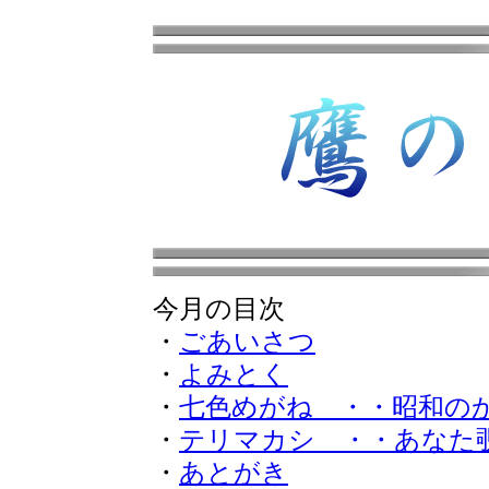
今月の目次
・
ごあいさつ
・
よみとく
・
七色めがね ・・昭和の
・
テリマカシ ・・あなた
・
あとがき